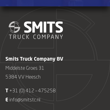
Smits Truck Company BV
Middelste Groes 31
5384 VV Heesch
T
+31 (0) 412 – 475258
E
info@smitstc.nl