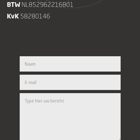
BTW
NL852962216B01
KvK
58280146